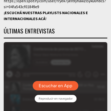
https://open.spotify.com/user/fryek7yen9yhawzi5yku0hbcs?
si=04fa543cf01849e9
¡
ESCUCHÁ NUESTRAS PLAYLISTS NACIONALES E
INTERNACIONALES
ACÁ
!
ÚLTIMAS ENTREVISTAS