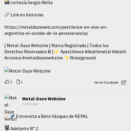
cortesía Sergio Mella
Link en historias
https://metaldazeweb.com/pestilence-en-vivo-en-
argentina-el-sonido-de-la-perseverancia/
| Metal-Daze Webzine | Marca Registrada | Todos los
Derechos Reservados © |
#pestilence
#deathmetal
#death
#cronica
#metaldazewebzine
Noiseground
3
1
Ver en Facebook
Metal-Daze Webzine
3 days ago
Entrevista a Beto Vázquez de NEPAL
Adelanto N° 2