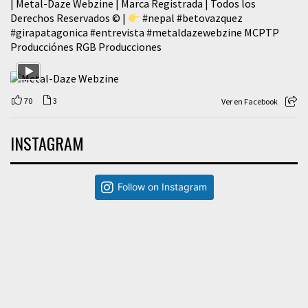
| Metal-Daze Webzine | Marca Registrada | Todos los
Derechos Reservados © |
#nepal
#betovazquez
#girapatagonica
#entrevista
#metaldazewebzine
MCPTP
Producciónes RGB Producciones
70
3
Ver en Facebook
INSTAGRAM
Follow on Instagram