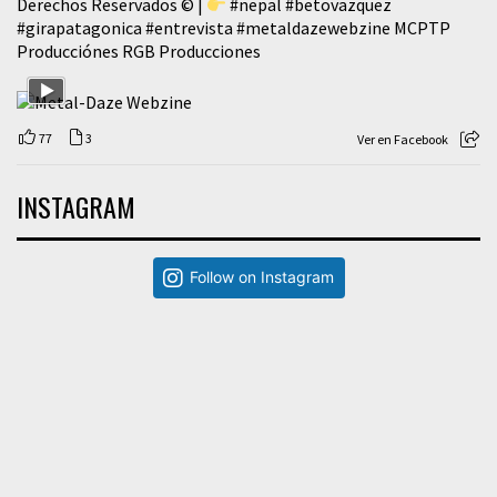
Derechos Reservados © |
#nepal
#betovazquez
#girapatagonica
#entrevista
#metaldazewebzine
MCPTP
Producciónes RGB Producciones
77
3
Ver en Facebook
INSTAGRAM
Follow on Instagram