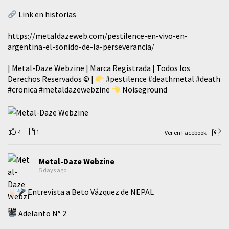
Link en historias
https://metaldazeweb.com/pestilence-en-vivo-en-
argentina-el-sonido-de-la-perseverancia/
| Metal-Daze Webzine | Marca Registrada | Todos los
Derechos Reservados © |
#pestilence
#deathmetal
#death
#cronica
#metaldazewebzine
Noiseground
4
1
Ver en Facebook
Metal-Daze Webzine
5 days ago
Entrevista a Beto Vázquez de NEPAL
Adelanto N° 2