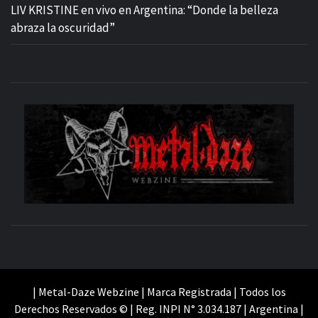
LIV KRISTINE en vivo en Argentina: “Donde la belleza
abraza la oscuridad”
M
SITIO OFICIAL
WE
| Metal-Daze Webzine | Marca Registrada | Todos los
Derechos Reservados © | Reg. INPI N° 3.034.187 | Argentina |