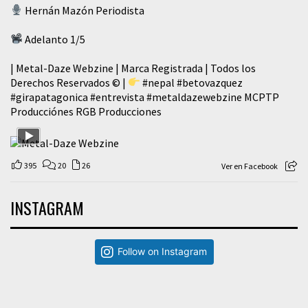
Hernán Mazón Periodista
Adelanto 1/5
| Metal-Daze Webzine | Marca Registrada | Todos los
Derechos Reservados © |
#nepal
#betovazquez
#girapatagonica
#entrevista
#metaldazewebzine
MCPTP
Producciónes RGB Producciones
395
20
26
Ver en Facebook
INSTAGRAM
Follow on Instagram