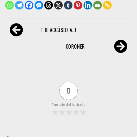
Navegación
THE ACCÜSED A.D.
de
entradas
CORONER
0
Puntaje del Artículo