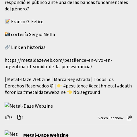
respondió el público ante una de las bandas fundamentales
del género?
Franco G. Felice
cortesía Sergio Mella
Link en historias
https://metaldazeweb.com/pestilence-en-vivo-en-
argentina-el-sonido-de-la-perseverancia/
| Metal-Daze Webzine | Marca Registrada | Todos los
Derechos Reservados © |
#pestilence
#deathmetal
#death
#cronica
#metaldazewebzine
Noiseground
3
1
Ver en Facebook
Metal-Daze Webzine