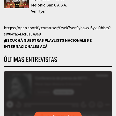
Melonio Bar
C.A.B.A.
Ver flyer
https://open.spotify.com/user/fryek7yen9yhawzi5yku0hbcs?
si=04fa543cf01849e9
¡
ESCUCHÁ NUESTRAS PLAYLISTS NACIONALES E
INTERNACIONALES
ACÁ
!
ÚLTIMAS ENTREVISTAS