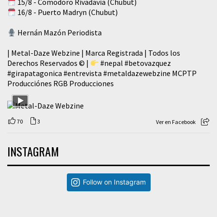
15/8 - Comodoro Rivadavia (Chubut)
16/8 - Puerto Madryn (Chubut)
Hernán Mazón Periodista
| Metal-Daze Webzine | Marca Registrada | Todos los
Derechos Reservados © |
#nepal
#betovazquez
#girapatagonica
#entrevista
#metaldazewebzine
MCPTP
Producciónes RGB Producciones
70
3
Ver en Facebook
INSTAGRAM
Follow on Instagram