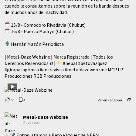
cuando le consultamos sobre la reunión de la banda después
de muchos años de inactividad.
15/8 - Comodoro Rivadavia (Chubut)
16/8 - Puerto Madryn (Chubut)
Hernán Mazón Periodista
| Metal-Daze Webzine | Marca Registrada | Todos los
Derechos Reservados © |
#nepal
#betovazquez
#girapatagonica
#entrevista
#metaldazewebzine
MCPTP
Producciónes RGB Producciones
58
3
Ver en Facebook
Metal-Daze Webzine
3 days ago
Entrevistamos a Beto Vázquez de NEPAL