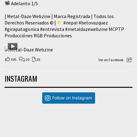
Adelanto 1/5
| Metal-Daze Webzine | Marca Registrada | Todos los
Derechos Reservados © |
#nepal
#betovazquez
#girapatagonica
#entrevista
#metaldazewebzine
MCPTP
Producciónes RGB Producciones
395
20
26
Ver en Facebook
INSTAGRAM
Follow on Instagram