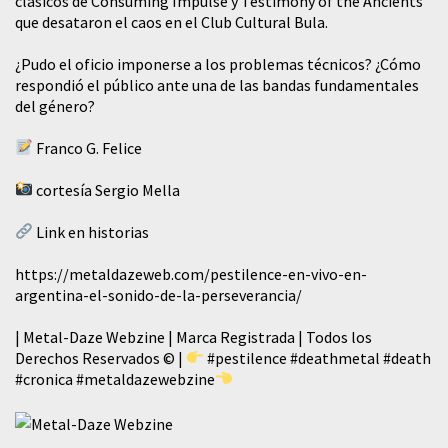
clásicos de Consuming Impulse y Testimony of the Ancients
que desataron el caos en el Club Cultural Bula.
¿Pudo el oficio imponerse a los problemas técnicos? ¿Cómo
respondió el público ante una de las bandas fundamentales
del género?
Franco G. Felice
cortesía Sergio Mella
Link en historias
https://metaldazeweb.com/pestilence-en-vivo-en-
argentina-el-sonido-de-la-perseverancia/
| Metal-Daze Webzine | Marca Registrada | Todos los
Derechos Reservados © |
#pestilence
#deathmetal
#death
#cronica
#metaldazewebzine