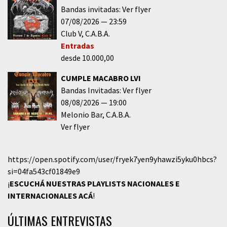
Bandas invitadas: Ver flyer
07/08/2026
23:59
Club V
C.A.B.A.
Entradas
desde 10.000,00
CUMPLE MACABRO LVI
Bandas Invitadas: Ver flyer
08/08/2026
19:00
Melonio Bar
C.A.B.A.
Ver flyer
https://open.spotify.com/user/fryek7yen9yhawzi5yku0hbcs?
si=04fa543cf01849e9
¡
ESCUCHÁ NUESTRAS PLAYLISTS NACIONALES E
INTERNACIONALES
ACÁ
!
ÚLTIMAS ENTREVISTAS