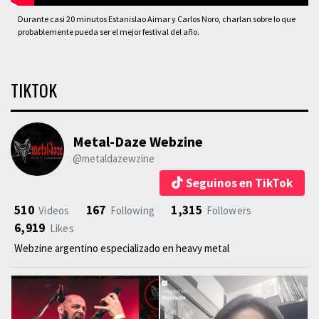
Durante casi 20 minutos Estanislao Aimar y Carlos Noro, charlan sobre lo que
probablemente pueda ser el mejor festival del año.
TIKTOK
Metal-Daze Webzine
@metaldazewzine
Seguinos en TikTok
510
167
1,315
Videos
Following
Followers
6,919
Likes
Webzine argentino especializado en heavy metal