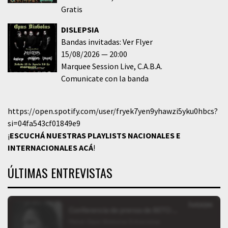
Gratis
DISLEPSIA
Bandas invitadas: Ver Flyer
15/08/2026
20:00
Marquee Session Live
C.A.B.A.
Comunicate con la banda
https://open.spotify.com/user/fryek7yen9yhawzi5yku0hbcs?
si=04fa543cf01849e9
¡
ESCUCHÁ NUESTRAS PLAYLISTS NACIONALES E
INTERNACIONALES
ACÁ
!
ÚLTIMAS ENTREVISTAS