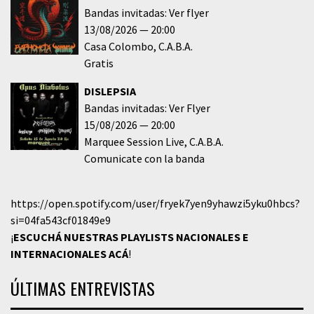
Bandas invitadas: Ver flyer
13/08/2026
20:00
Casa Colombo
C.A.B.A.
Gratis
DISLEPSIA
Bandas invitadas: Ver Flyer
15/08/2026
20:00
Marquee Session Live
C.A.B.A.
Comunicate con la banda
https://open.spotify.com/user/fryek7yen9yhawzi5yku0hbcs?
si=04fa543cf01849e9
¡
ESCUCHÁ NUESTRAS PLAYLISTS NACIONALES E
INTERNACIONALES
ACÁ
!
ÚLTIMAS ENTREVISTAS