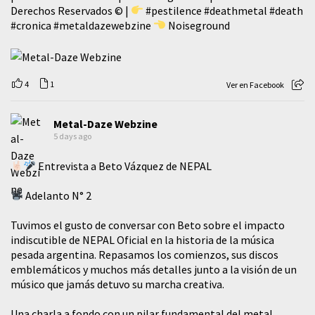
Derechos Reservados © |
#pestilence
#deathmetal
#death
#cronica
#metaldazewebzine
Noiseground
4
1
Ver en Facebook
Metal-Daze Webzine
5 days ago
Entrevista a Beto Vázquez de NEPAL
Adelanto N° 2
Tuvimos el gusto de conversar con Beto sobre el impacto
indiscutible de NEPAL Oficial en la historia de la música
pesada argentina. Repasamos los comienzos, sus discos
emblemáticos y muchos más detalles junto a la visión de un
músico que jamás detuvo su marcha creativa.
​Una charla a fondo con un pilar fundamental del metal