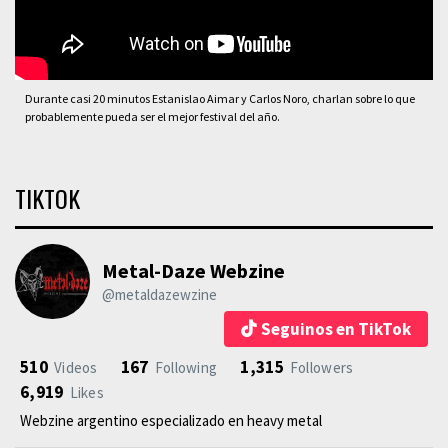
Durante casi 20 minutos Estanislao Aimar y Carlos Noro, charlan sobre lo que
probablemente pueda ser el mejor festival del año.
TIKTOK
Metal-Daze Webzine
@metaldazewzine
Seguinos en TikTok
510
167
1,315
Videos
Following
Followers
6,919
Likes
Webzine argentino especializado en heavy metal