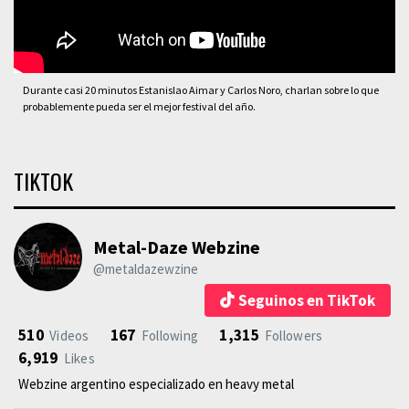
Durante casi 20 minutos Estanislao Aimar y Carlos Noro, charlan sobre lo que
probablemente pueda ser el mejor festival del año.
TIKTOK
Metal-Daze Webzine
@metaldazewzine
Seguinos en TikTok
510
167
1,315
Videos
Following
Followers
6,919
Likes
Webzine argentino especializado en heavy metal