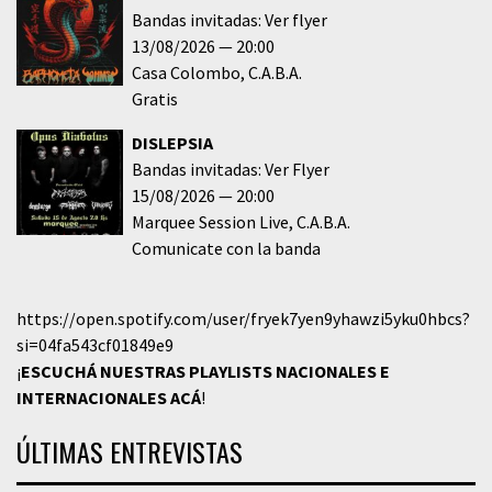
Bandas invitadas: Ver flyer
13/08/2026
20:00
Casa Colombo
C.A.B.A.
Gratis
DISLEPSIA
Bandas invitadas: Ver Flyer
15/08/2026
20:00
Marquee Session Live
C.A.B.A.
Comunicate con la banda
https://open.spotify.com/user/fryek7yen9yhawzi5yku0hbcs?
si=04fa543cf01849e9
¡
ESCUCHÁ NUESTRAS PLAYLISTS NACIONALES E
INTERNACIONALES
ACÁ
!
ÚLTIMAS ENTREVISTAS