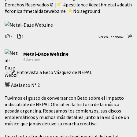
Derechos Reservados © |
#pestilence
#deathmetal
#death
#cronica
#metaldazewebzine
Noiseground
4
1
Ver en Facebook
Metal-Daze Webzine
4 days ago
Entrevista a Beto Vázquez de NEPAL
Adelanto N° 2
Tuvimos el gusto de conversar con Beto sobre el impacto
indiscutible de NEPAL Oficial en la historia de la música
pesada argentina. Repasamos los comienzos, sus discos
emblemáticos y muchos más detalles junto a la visión de un
músico que jamás detuvo su marcha creativa.
​Una charla a fondo con un pilar fundamental del metal