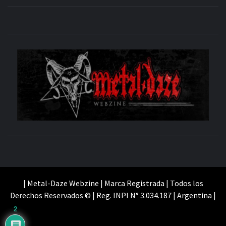
M
SITIO OFICIAL
WE
| Metal-Daze Webzine | Marca Registrada | Todos los
Derechos Reservados © | Reg. INPI N° 3.034.187 | Argentina |
2