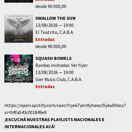
desde 90.000,00
SWALLOW THE SUN
13/08/2026
19:00
El Teatrito
C.A.B.A.
Entradas
desde 90.000,00
SQUASH BOWELS
Bandas invitadas: Ver flyer
13/08/2026
19:00
Gier Music Club
C.A.B.A.
Entradas
https://open.spotify.com/user/fryek7yen9yhawzi5yku0hbcs?
si=04fa543cf01849e9
¡
ESCUCHÁ NUESTRAS PLAYLISTS NACIONALES E
INTERNACIONALES
ACÁ
!