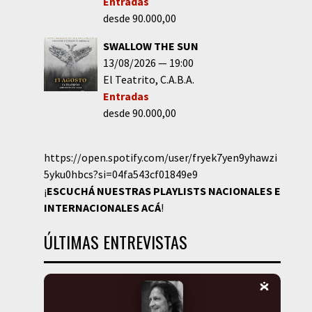
Entradas
desde 90.000,00
SWALLOW THE SUN
13/08/2026
19:00
El Teatrito
C.A.B.A.
Entradas
desde 90.000,00
https://open.spotify.com/user/fryek7yen9yhawzi
5yku0hbcs?si=04fa543cf01849e9
¡
ESCUCHÁ NUESTRAS PLAYLISTS NACIONALES E
INTERNACIONALES
ACÁ
!
ÚLTIMAS ENTREVISTAS