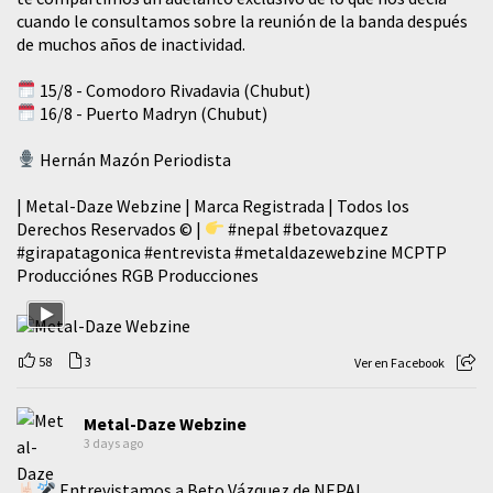
cuando le consultamos sobre la reunión de la banda después
de muchos años de inactividad.
15/8 - Comodoro Rivadavia (Chubut)
16/8 - Puerto Madryn (Chubut)
Hernán Mazón Periodista
| Metal-Daze Webzine | Marca Registrada | Todos los
Derechos Reservados © |
#nepal
#betovazquez
#girapatagonica
#entrevista
#metaldazewebzine
MCPTP
Producciónes RGB Producciones
58
3
Ver en Facebook
Metal-Daze Webzine
3 days ago
Entrevistamos a Beto Vázquez de NEPAL