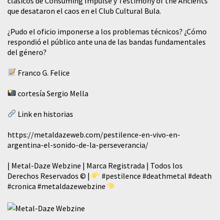
clásicos de Consuming Impulse y Testimony of the Ancients
que desataron el caos en el Club Cultural Bula.
¿Pudo el oficio imponerse a los problemas técnicos? ¿Cómo
respondió el público ante una de las bandas fundamentales
del género?
Franco G. Felice
cortesía Sergio Mella
Link en historias
https://metaldazeweb.com/pestilence-en-vivo-en-
argentina-el-sonido-de-la-perseverancia/
| Metal-Daze Webzine | Marca Registrada | Todos los
Derechos Reservados © |
#pestilence
#deathmetal
#death
#cronica
#metaldazewebzine