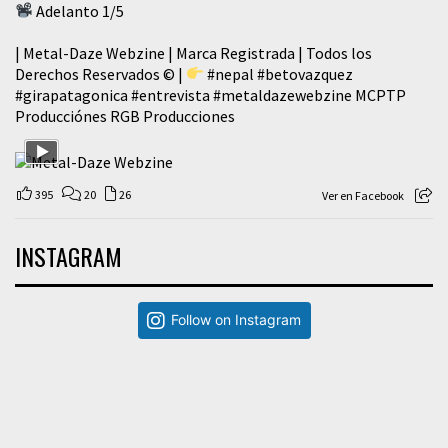
Adelanto 1/5
| Metal-Daze Webzine | Marca Registrada | Todos los
Derechos Reservados © |
#nepal
#betovazquez
#girapatagonica
#entrevista
#metaldazewebzine
MCPTP
Producciónes RGB Producciones
395
20
26
Ver en Facebook
INSTAGRAM
Follow on Instagram