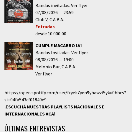
Bandas invitadas: Ver flyer
07/08/2026
23:59
Club V
C.A.B.A.
Entradas
desde 10.000,00
CUMPLE MACABRO LVI
Bandas Invitadas: Ver flyer
08/08/2026
19:00
Melonio Bar
C.A.B.A.
Ver flyer
https://open.spotify.com/user/fryek7yen9yhawzi5yku0hbcs?
si=04fa543cf01849e9
¡
ESCUCHÁ NUESTRAS PLAYLISTS NACIONALES E
INTERNACIONALES
ACÁ
!
ÚLTIMAS ENTREVISTAS