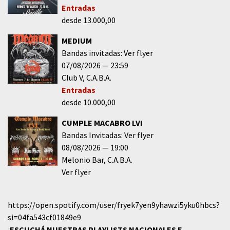
Entradas
desde 13.000,00
MEDIUM
Bandas invitadas: Ver flyer
07/08/2026
23:59
Club V
C.A.B.A.
Entradas
desde 10.000,00
CUMPLE MACABRO LVI
Bandas Invitadas: Ver flyer
08/08/2026
19:00
Melonio Bar
C.A.B.A.
Ver flyer
https://open.spotify.com/user/fryek7yen9yhawzi5yku0hbcs?
si=04fa543cf01849e9
¡
ESCUCHÁ NUESTRAS PLAYLISTS NACIONALES E