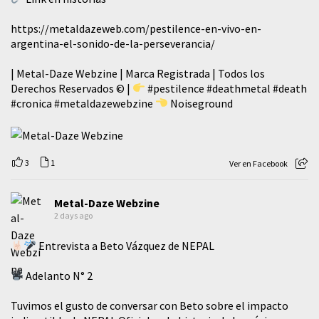
https://metaldazeweb.com/pestilence-en-vivo-en-
argentina-el-sonido-de-la-perseverancia/
| Metal-Daze Webzine | Marca Registrada | Todos los
Derechos Reservados © |
#pestilence
#deathmetal
#death
#cronica
#metaldazewebzine
Noiseground
3
1
Ver en Facebook
Metal-Daze Webzine
2 days ago
Entrevista a Beto Vázquez de NEPAL
Adelanto N° 2
Tuvimos el gusto de conversar con Beto sobre el impacto