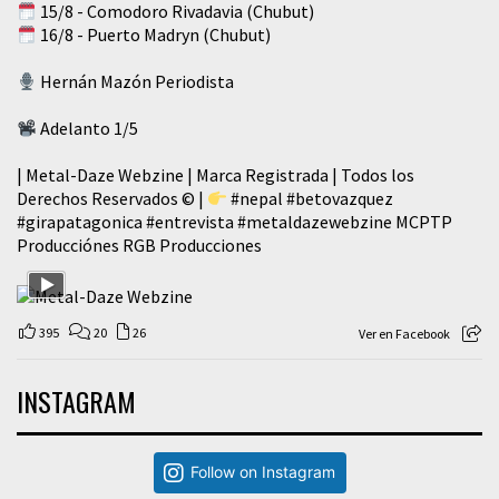
15/8 - Comodoro Rivadavia (Chubut)
16/8 - Puerto Madryn (Chubut)
Hernán Mazón Periodista
Adelanto 1/5
| Metal-Daze Webzine | Marca Registrada | Todos los
Derechos Reservados © |
#nepal
#betovazquez
#girapatagonica
#entrevista
#metaldazewebzine
MCPTP
Producciónes RGB Producciones
395
20
26
Ver en Facebook
INSTAGRAM
Follow on Instagram