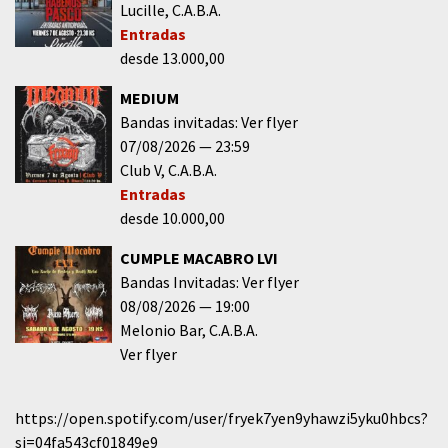
Lucille
C.A.B.A.
Entradas
desde 13.000,00
MEDIUM
Bandas invitadas: Ver flyer
07/08/2026
23:59
Club V
C.A.B.A.
Entradas
desde 10.000,00
CUMPLE MACABRO LVI
Bandas Invitadas: Ver flyer
08/08/2026
19:00
Melonio Bar
C.A.B.A.
Ver flyer
https://open.spotify.com/user/fryek7yen9yhawzi5yku0hbcs?
si=04fa543cf01849e9