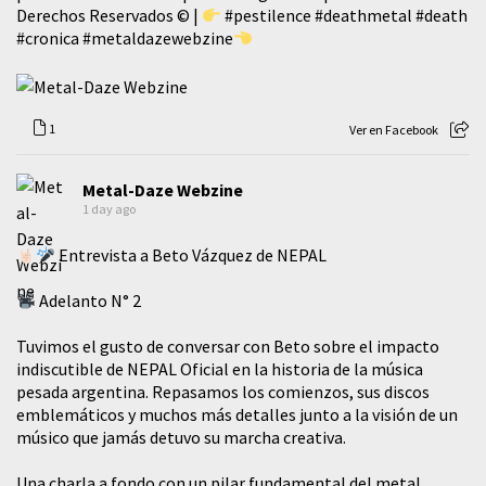
Derechos Reservados © |
#pestilence
#deathmetal
#death
#cronica
#metaldazewebzine
1
Ver en Facebook
Metal-Daze Webzine
1 day ago
Entrevista a Beto Vázquez de NEPAL
Adelanto N° 2
Tuvimos el gusto de conversar con Beto sobre el impacto
indiscutible de NEPAL Oficial en la historia de la música
pesada argentina. Repasamos los comienzos, sus discos
emblemáticos y muchos más detalles junto a la visión de un
músico que jamás detuvo su marcha creativa.
​Una charla a fondo con un pilar fundamental del metal