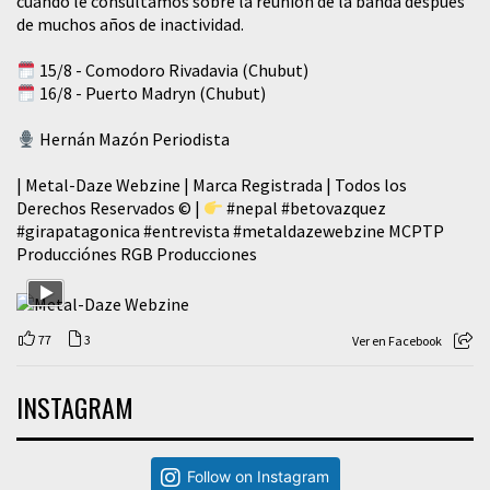
cuando le consultamos sobre la reunión de la banda después
de muchos años de inactividad.
15/8 - Comodoro Rivadavia (Chubut)
16/8 - Puerto Madryn (Chubut)
Hernán Mazón Periodista
| Metal-Daze Webzine | Marca Registrada | Todos los
Derechos Reservados © |
#nepal
#betovazquez
#girapatagonica
#entrevista
#metaldazewebzine
MCPTP
Producciónes RGB Producciones
77
3
Ver en Facebook
INSTAGRAM
Follow on Instagram