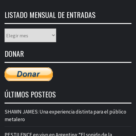
LISTADO MENSUAL DE ENTRADAS
Listado
mensual
de
DONAR
entradas
ÚLTIMOS POSTEOS
SHAWN JAMES: Una experiencia distinta para el público
metalero
PESTILENCE en vivo en Argentina: “El sonido de la