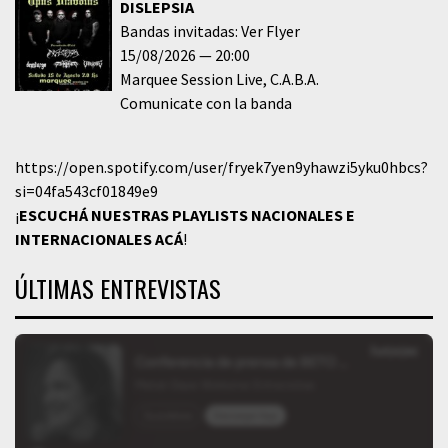
DISLEPSIA
Bandas invitadas: Ver Flyer
15/08/2026
20:00
Marquee Session Live
C.A.B.A.
Comunicate con la banda
https://open.spotify.com/user/fryek7yen9yhawzi5yku0hbcs?
si=04fa543cf01849e9
¡
ESCUCHÁ NUESTRAS PLAYLISTS NACIONALES E
INTERNACIONALES
ACÁ
!
ÚLTIMAS ENTREVISTAS