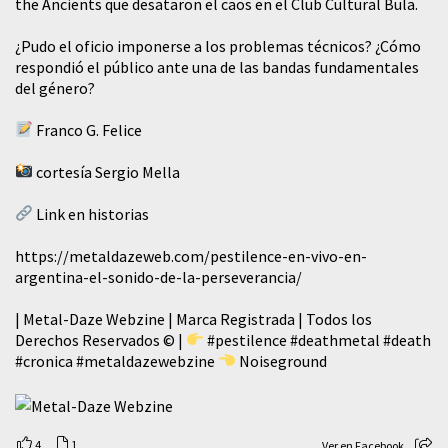
the Ancients que desataron el caos en el Club Cultural Bula.
¿Pudo el oficio imponerse a los problemas técnicos? ¿Cómo
respondió el público ante una de las bandas fundamentales
del género?
Franco G. Felice
cortesía Sergio Mella
Link en historias
https://metaldazeweb.com/pestilence-en-vivo-en-
argentina-el-sonido-de-la-perseverancia/
| Metal-Daze Webzine | Marca Registrada | Todos los
Derechos Reservados © |
#pestilence
#deathmetal
#death
#cronica
#metaldazewebzine
Noiseground
4
1
Ver en Facebook