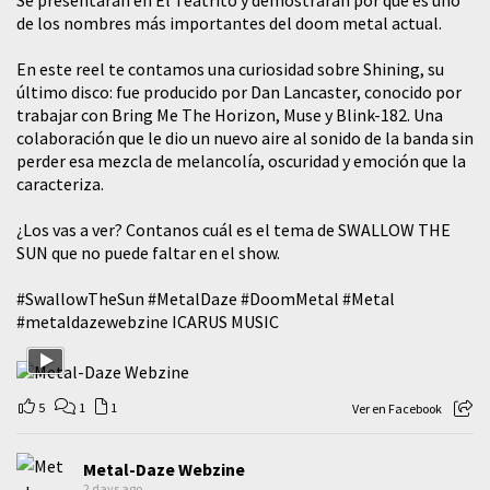
de los nombres más importantes del doom metal actual.
En este reel te contamos una curiosidad sobre Shining, su
último disco: fue producido por Dan Lancaster, conocido por
trabajar con Bring Me The Horizon, Muse y Blink-182. Una
colaboración que le dio un nuevo aire al sonido de la banda sin
perder esa mezcla de melancolía, oscuridad y emoción que la
caracteriza.
¿Los vas a ver? Contanos cuál es el tema de SWALLOW THE
SUN que no puede faltar en el show.
#SwallowTheSun
#MetalDaze
#DoomMetal
#Metal
#metaldazewebzine
ICARUS MUSIC
5
1
1
Ver en Facebook
Metal-Daze Webzine
2 days ago