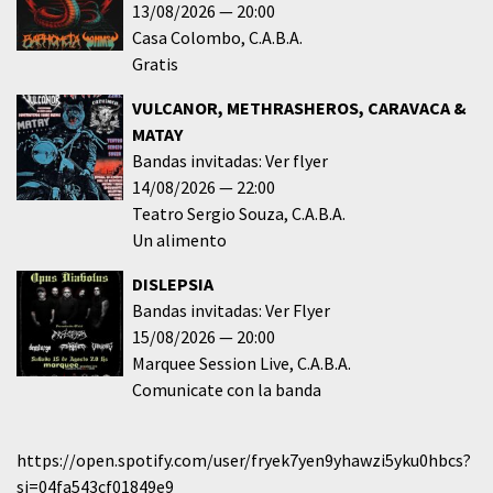
13/08/2026
20:00
Casa Colombo
C.A.B.A.
Gratis
VULCANOR, METHRASHEROS, CARAVACA &
MATAY
Bandas invitadas: Ver flyer
14/08/2026
22:00
Teatro Sergio Souza
C.A.B.A.
Un alimento
DISLEPSIA
Bandas invitadas: Ver Flyer
15/08/2026
20:00
Marquee Session Live
C.A.B.A.
Comunicate con la banda
https://open.spotify.com/user/fryek7yen9yhawzi5yku0hbcs?
si=04fa543cf01849e9