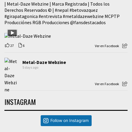
| Metal-Daze Webzine | Marca Registrada | Todos los
Derechos Reservados © |
#nepal
#betovazquez
#girapatagonica
#entrevista
#metaldazewebzine
MCPTP
Producciónes RGB Producciones
@fansdestacados
27
6
Ver en Facebook
Metal-Daze Webzine
5 days ago
Ver en Facebook
INSTAGRAM
Follow on Instagram