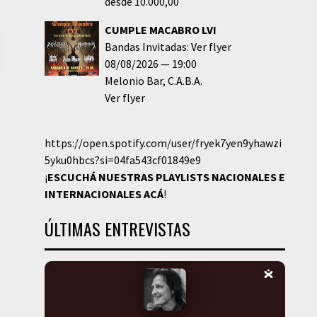
desde 10.000,00
CUMPLE MACABRO LVI
Bandas Invitadas: Ver flyer
08/08/2026
19:00
Melonio Bar
C.A.B.A.
Ver flyer
https://open.spotify.com/user/fryek7yen9yhawzi
5yku0hbcs?si=04fa543cf01849e9
¡
ESCUCHÁ NUESTRAS PLAYLISTS NACIONALES E
INTERNACIONALES
ACÁ
!
ÚLTIMAS ENTREVISTAS