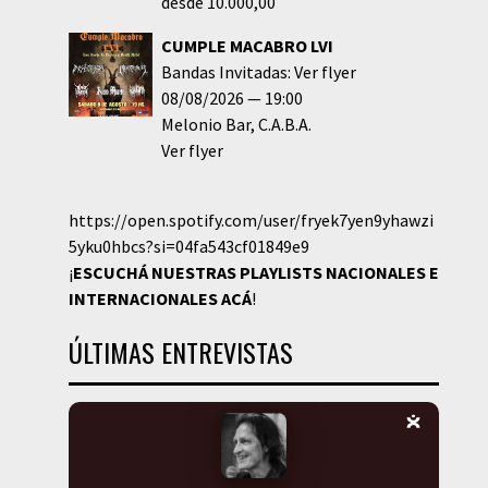
desde 10.000,00
CUMPLE MACABRO LVI
Bandas Invitadas: Ver flyer
08/08/2026
19:00
Melonio Bar
C.A.B.A.
Ver flyer
https://open.spotify.com/user/fryek7yen9yhawzi
5yku0hbcs?si=04fa543cf01849e9
¡
ESCUCHÁ NUESTRAS PLAYLISTS NACIONALES E
INTERNACIONALES
ACÁ
!
ÚLTIMAS ENTREVISTAS