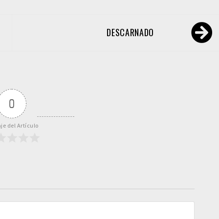
DESCARNADO
0
je del Artículo