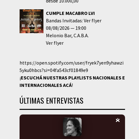
desde 10.000,00
CUMPLE MACABRO LVI
Bandas Invitadas: Ver flyer
08/08/2026
19:00
Melonio Bar
C.A.B.A.
Ver flyer
https://open.spotify.com/user/fryek7yen9yhawzi
5yku0hbcs?si=04fa543cf01849e9
¡
ESCUCHÁ NUESTRAS PLAYLISTS NACIONALES E
INTERNACIONALES
ACÁ
!
ÚLTIMAS ENTREVISTAS