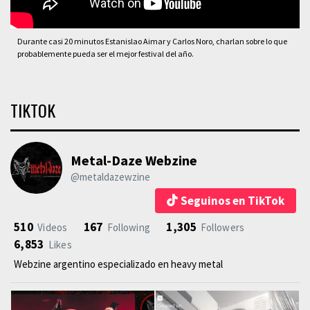
Durante casi 20 minutos Estanislao Aimar y Carlos Noro, charlan sobre lo que
probablemente pueda ser el mejor festival del año.
TIKTOK
Metal-Daze Webzine
@metaldazewzine
Seguinos en TikTok
510
167
1,305
Videos
Following
Followers
6,853
Likes
Webzine argentino especializado en heavy metal