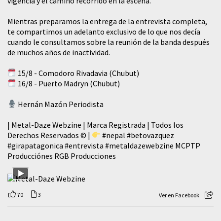
vigencia y el camino recorrido en la escena.
Mientras preparamos la entrega de la entrevista completa,
te compartimos un adelanto exclusivo de lo que nos decía
cuando le consultamos sobre la reunión de la banda después
de muchos años de inactividad.
15/8 - Comodoro Rivadavia (Chubut)
16/8 - Puerto Madryn (Chubut)
Hernán Mazón Periodista
| Metal-Daze Webzine | Marca Registrada | Todos los
Derechos Reservados © |
#nepal
#betovazquez
#girapatagonica
#entrevista
#metaldazewebzine
MCPTP
Producciónes RGB Producciones
70
3
Ver en Facebook