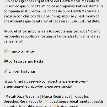
uno de los grandes arquitectos del Death Metal. Más allá de
un sonido que nunca terminó de acompañar, Patrick Mameli y
compañía sostuvieron una noche de puro Death Metal vieja
escuela con clásicos de Consuming Impulse y Testimony of
the Ancients que desataron el caos en el Club Cultural Bula.
¿Pudo el oficio imponerse a los problemas técnicos? ¿Cómo
respondió el público ante una de las bandas fundamentales
del género?
Franco G. Felice
cortesía Sergio Mella
Link en historias
https://metaldazeweb.com/pestilence-en-vivo-en-
argentina-el-sonido-de-la-perseverancia/
| Metal-Daze Webzine | Marca Registrada | Todos los
Derechos Reservados © |
#pestilence
#deathmetal
#death
#cronica
#metaldazewebzine
Noiseground