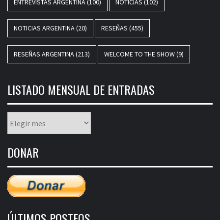
ENTREVISTAS ARGENTINA
(100)
NOTICIAS
(102)
NOTICIAS ARGENTINA
(20)
RESEÑAS
(455)
RESEÑAS ARGENTINA
(213)
WELCOME TO THE SHOW
(9)
LISTADO MENSUAL DE ENTRADAS
Listado
mensual
de
DONAR
entradas
ÚLTIMOS POSTEOS