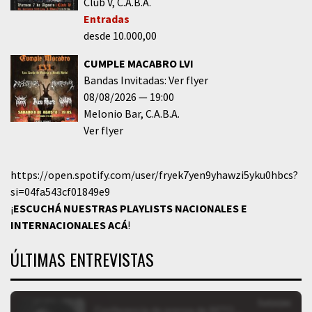
Club V
C.A.B.A.
Entradas
desde 10.000,00
CUMPLE MACABRO LVI
Bandas Invitadas: Ver flyer
08/08/2026
19:00
Melonio Bar
C.A.B.A.
Ver flyer
https://open.spotify.com/user/fryek7yen9yhawzi5yku0hbcs?
si=04fa543cf01849e9
¡
ESCUCHÁ NUESTRAS PLAYLISTS NACIONALES E
INTERNACIONALES
ACÁ
!
ÚLTIMAS ENTREVISTAS