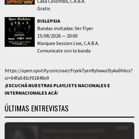
Casa Colombo
C.A.B.A.
Gratis
DISLEPSIA
Bandas invitadas: Ver Flyer
15/08/2026
20:00
Marquee Session Live
C.A.B.A.
Comunicate con la banda
https://open.spotify.com/user/fryek7yen9yhawzi5yku0hbcs?
si=04fa543cf01849e9
¡
ESCUCHÁ NUESTRAS PLAYLISTS NACIONALES E
INTERNACIONALES
ACÁ
!
ÚLTIMAS ENTREVISTAS