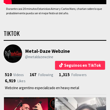
Durante casi 20 minutos Estanislao Aimar y Carlos Noro, charlan sobre lo que
probablemente pueda ser el mejor festival del año.
TIKTOK
Metal-Daze Webzine
@metaldazewzine
Seguinos en TikTok
510
167
1,315
Videos
Following
Followers
6,919
Likes
Webzine argentino especializado en heavy metal