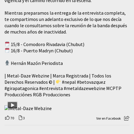
vigencia y el camino recorrido en la escena.
Mientras preparamos la entrega de la entrevista completa,
te compartimos un adelanto exclusivo de lo que nos decía
cuando le consultamos sobre la reunión de la banda después
de muchos años de inactividad.
15/8 - Comodoro Rivadavia (Chubut)
16/8 - Puerto Madryn (Chubut)
Hernán Mazón Periodista
| Metal-Daze Webzine | Marca Registrada | Todos los
Derechos Reservados © |
#nepal
#betovazquez
#girapatagonica
#entrevista
#metaldazewebzine
MCPTP
Producciónes RGB Producciones
70
3
Ver en Facebook