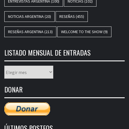
ENTREVISTAS ARGENTINA
(100)
NOTICIAS
(102)
NOTICIAS ARGENTINA
(20)
RESEÑAS
(455)
RESEÑAS ARGENTINA
(213)
WELCOME TO THE SHOW
(9)
LISTADO MENSUAL DE ENTRADAS
Listado
mensual
de
DONAR
entradas
ÚLTIMOS POSTEOS