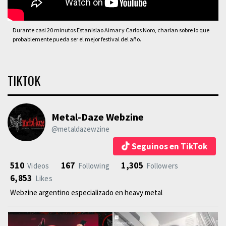
Durante casi 20 minutos Estanislao Aimar y Carlos Noro, charlan sobre lo que
probablemente pueda ser el mejor festival del año.
TIKTOK
Metal-Daze Webzine
@metaldazewzine
Seguinos en TikTok
510
167
1,305
Videos
Following
Followers
6,853
Likes
Webzine argentino especializado en heavy metal