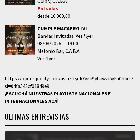
Club V
C.A.B.A.
Entradas
desde 10.000,00
CUMPLE MACABRO LVI
Bandas Invitadas: Ver flyer
08/08/2026
19:00
Melonio Bar
C.A.B.A.
Ver flyer
https://open.spotify.com/user/fryek7yen9yhawzi5yku0hbcs?
si=04fa543cf01849e9
¡
ESCUCHÁ NUESTRAS PLAYLISTS NACIONALES E
INTERNACIONALES
ACÁ
!
ÚLTIMAS ENTREVISTAS