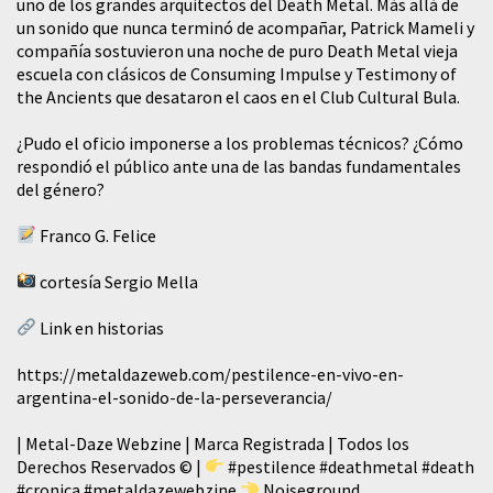
uno de los grandes arquitectos del Death Metal. Más allá de
un sonido que nunca terminó de acompañar, Patrick Mameli y
compañía sostuvieron una noche de puro Death Metal vieja
escuela con clásicos de Consuming Impulse y Testimony of
the Ancients que desataron el caos en el Club Cultural Bula.
¿Pudo el oficio imponerse a los problemas técnicos? ¿Cómo
respondió el público ante una de las bandas fundamentales
del género?
Franco G. Felice
cortesía Sergio Mella
Link en historias
https://metaldazeweb.com/pestilence-en-vivo-en-
argentina-el-sonido-de-la-perseverancia/
| Metal-Daze Webzine | Marca Registrada | Todos los
Derechos Reservados © |
#pestilence
#deathmetal
#death
#cronica
#metaldazewebzine
Noiseground