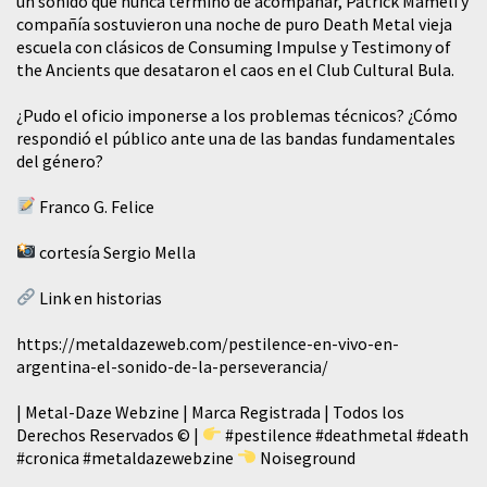
un sonido que nunca terminó de acompañar, Patrick Mameli y
compañía sostuvieron una noche de puro Death Metal vieja
escuela con clásicos de Consuming Impulse y Testimony of
the Ancients que desataron el caos en el Club Cultural Bula.
¿Pudo el oficio imponerse a los problemas técnicos? ¿Cómo
respondió el público ante una de las bandas fundamentales
del género?
Franco G. Felice
cortesía Sergio Mella
Link en historias
https://metaldazeweb.com/pestilence-en-vivo-en-
argentina-el-sonido-de-la-perseverancia/
| Metal-Daze Webzine | Marca Registrada | Todos los
Derechos Reservados © |
#pestilence
#deathmetal
#death
#cronica
#metaldazewebzine
Noiseground