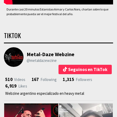
Durante casi 20 minutos Estanislao Aimar y Carlos Noro, charlan sobre lo que
probablemente pueda ser el mejor festival del año.
TIKTOK
Metal-Daze Webzine
@metaldazewzine
Seguinos en TikTok
510
167
1,315
Videos
Following
Followers
6,919
Likes
Webzine argentino especializado en heavy metal