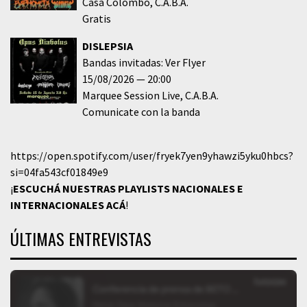
Casa Colombo
C.A.B.A.
Gratis
DISLEPSIA
Bandas invitadas: Ver Flyer
15/08/2026
20:00
Marquee Session Live
C.A.B.A.
Comunicate con la banda
https://open.spotify.com/user/fryek7yen9yhawzi5yku0hbcs?
si=04fa543cf01849e9
¡
ESCUCHÁ NUESTRAS PLAYLISTS NACIONALES E
INTERNACIONALES
ACÁ
!
ÚLTIMAS ENTREVISTAS