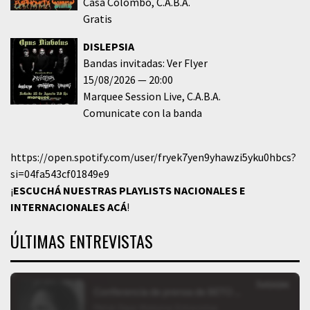
Casa Colombo
C.A.B.A.
Gratis
DISLEPSIA
Bandas invitadas: Ver Flyer
15/08/2026
20:00
Marquee Session Live
C.A.B.A.
Comunicate con la banda
https://open.spotify.com/user/fryek7yen9yhawzi5yku0hbcs?
si=04fa543cf01849e9
¡
ESCUCHÁ NUESTRAS PLAYLISTS NACIONALES E
INTERNACIONALES
ACÁ
!
ÚLTIMAS ENTREVISTAS