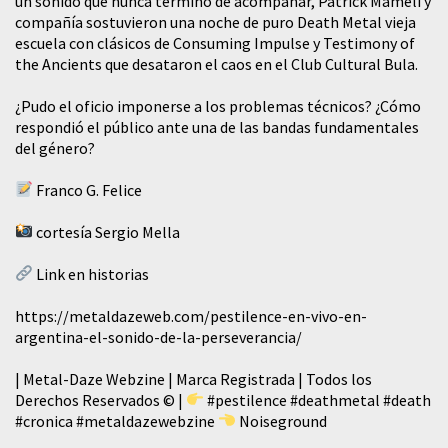
un sonido que nunca terminó de acompañar, Patrick Mameli y
compañía sostuvieron una noche de puro Death Metal vieja
escuela con clásicos de Consuming Impulse y Testimony of
the Ancients que desataron el caos en el Club Cultural Bula.
¿Pudo el oficio imponerse a los problemas técnicos? ¿Cómo
respondió el público ante una de las bandas fundamentales
del género?
Franco G. Felice
cortesía Sergio Mella
Link en historias
https://metaldazeweb.com/pestilence-en-vivo-en-
argentina-el-sonido-de-la-perseverancia/
| Metal-Daze Webzine | Marca Registrada | Todos los
Derechos Reservados © |
#pestilence
#deathmetal
#death
#cronica
#metaldazewebzine
Noiseground