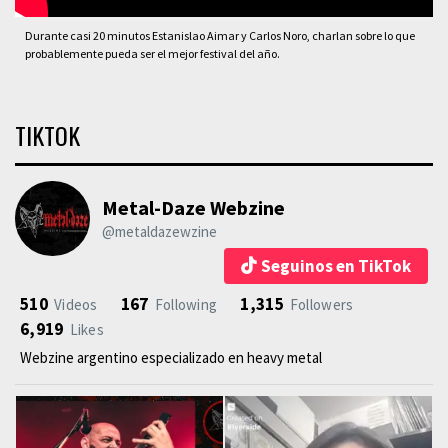
Durante casi 20 minutos Estanislao Aimar y Carlos Noro, charlan sobre lo que
probablemente pueda ser el mejor festival del año.
TIKTOK
Metal-Daze Webzine
@metaldazewzine
Seguinos en TikTok
510
167
1,315
Videos
Following
Followers
6,919
Likes
Webzine argentino especializado en heavy metal