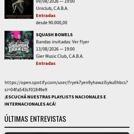
09/08/2026
19:00
Uniclub
C.A.B.A.
Entradas
desde 90.000,00
SQUASH BOWELS
Bandas invitadas: Ver flyer
13/08/2026
19:00
Gier Music Club
C.A.B.A.
Entradas
https://open.spotify.com/user/fryek7yen9yhawzi5yku0hbcs?
si=04fa543cf01849e9
¡
ESCUCHÁ NUESTRAS PLAYLISTS NACIONALES E
INTERNACIONALES
ACÁ
!
ÚLTIMAS ENTREVISTAS