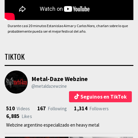
Durante casi 20 minutos Estanislao Aimar y Carlos Noro, charlan sobre lo que
probablemente pueda ser el mejor festival del año.
TIKTOK
Metal-Daze Webzine
@metaldazewzine
Seguinos en TikTok
510
167
1,314
Videos
Following
Followers
6,885
Likes
Webzine argentino especializado en heavy metal