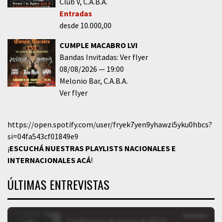
Club V
C.A.B.A.
Entradas
desde 10.000,00
CUMPLE MACABRO LVI
Bandas Invitadas: Ver flyer
08/08/2026
19:00
Melonio Bar
C.A.B.A.
Ver flyer
https://open.spotify.com/user/fryek7yen9yhawzi5yku0hbcs?
si=04fa543cf01849e9
¡
ESCUCHÁ NUESTRAS PLAYLISTS NACIONALES E
INTERNACIONALES
ACÁ
!
ÚLTIMAS ENTREVISTAS