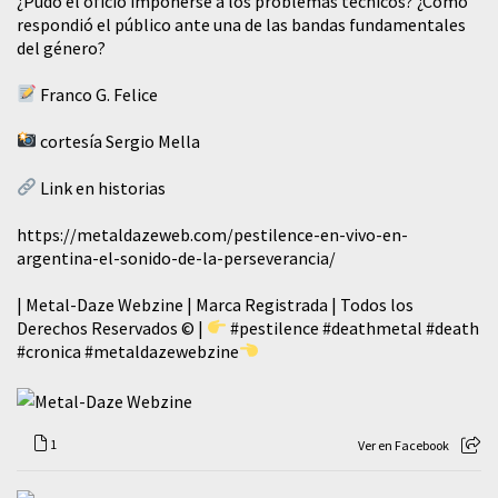
¿Pudo el oficio imponerse a los problemas técnicos? ¿Cómo
respondió el público ante una de las bandas fundamentales
del género?
Franco G. Felice
cortesía Sergio Mella
Link en historias
https://metaldazeweb.com/pestilence-en-vivo-en-
argentina-el-sonido-de-la-perseverancia/
| Metal-Daze Webzine | Marca Registrada | Todos los
Derechos Reservados © |
#pestilence
#deathmetal
#death
#cronica
#metaldazewebzine
1
Ver en Facebook