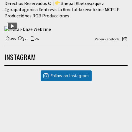
Derechos Reservados © |
#nepal
#betovazquez
#girapatagonica
#entrevista
#metaldazewebzine
MCPTP
Producciónes RGB Producciones
395
20
26
Ver en Facebook
INSTAGRAM
Follow on Instagram