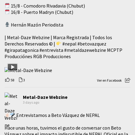
15/8 - Comodoro Rivadavia (Chubut)
16/8 - Puerto Madryn (Chubut)
Hernán Mazón Periodista
| Metal-Daze Webzine | Marca Registrada | Todos los
Derechos Reservados © |
#nepal
#betovazquez
#girapatagonica
#entrevista
#metaldazewebzine
MCPTP
Producciónes RGB Producciones
58
3
Ver en Facebook
Metal-Daze Webzine
3 days ago
Entrevistamos a Beto Vázquez de NEPAL
Hace unas horas, tuvimos el gusto de conversar con Beto
Vázquez sobre el impacto indiscutible de NEPAL Oficial en la