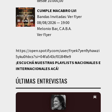
desde 10.000,00
CUMPLE MACABRO LVI
Bandas Invitadas: Ver flyer
08/08/2026
19:00
Melonio Bar
C.A.B.A.
Ver flyer
https://open.spotify.com/user/fryek7yen9yhawzi
5yku0hbcs?si=04fa543cf01849e9
¡
ESCUCHÁ NUESTRAS PLAYLISTS NACIONALES E
INTERNACIONALES
ACÁ
!
ÚLTIMAS ENTREVISTAS