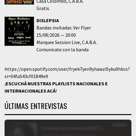
Casa Colombo
C.A.B.A.
Gratis
DISLEPSIA
Bandas invitadas: Ver Flyer
15/08/2026
20:00
Marquee Session Live
C.A.B.A.
Comunicate con la banda
https://open.spotify.com/user/fryek7yen9yhawzi5yku0hbcs?
si=04fa543cf01849e9
¡
ESCUCHÁ NUESTRAS PLAYLISTS NACIONALES E
INTERNACIONALES
ACÁ
!
ÚLTIMAS ENTREVISTAS