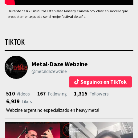
Durante casi 20 minutos Estanislao Aimar y Carlos Noro, charlan sobre lo que
probablemente pueda ser el mejor festival del año.
TIKTOK
Metal-Daze Webzine
@metaldazewzine
Seguinos en TikTok
510
167
1,315
Videos
Following
Followers
6,919
Likes
Webzine argentino especializado en heavy metal