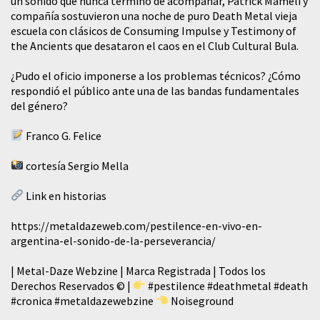
un sonido que nunca terminó de acompañar, Patrick Mameli y
compañía sostuvieron una noche de puro Death Metal vieja
escuela con clásicos de Consuming Impulse y Testimony of
the Ancients que desataron el caos en el Club Cultural Bula.
¿Pudo el oficio imponerse a los problemas técnicos? ¿Cómo
respondió el público ante una de las bandas fundamentales
del género?
Franco G. Felice
cortesía Sergio Mella
Link en historias
https://metaldazeweb.com/pestilence-en-vivo-en-
argentina-el-sonido-de-la-perseverancia/
| Metal-Daze Webzine | Marca Registrada | Todos los
Derechos Reservados © |
#pestilence
#deathmetal
#death
#cronica
#metaldazewebzine
Noiseground