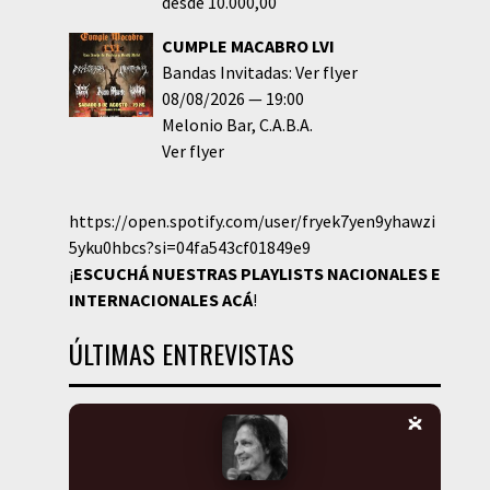
desde 10.000,00
CUMPLE MACABRO LVI
Bandas Invitadas: Ver flyer
08/08/2026
19:00
Melonio Bar
C.A.B.A.
Ver flyer
https://open.spotify.com/user/fryek7yen9yhawzi
5yku0hbcs?si=04fa543cf01849e9
¡
ESCUCHÁ NUESTRAS PLAYLISTS NACIONALES E
INTERNACIONALES
ACÁ
!
ÚLTIMAS ENTREVISTAS