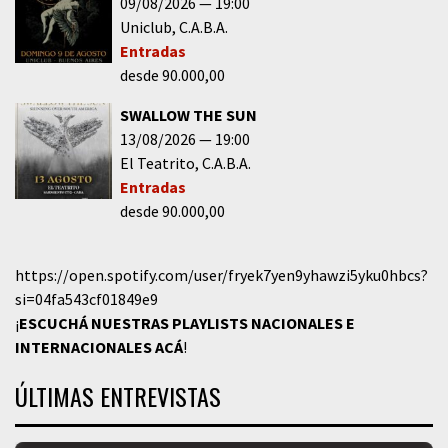
09/08/2026
19:00
Uniclub
C.A.B.A.
Entradas
desde 90.000,00
SWALLOW THE SUN
13/08/2026
19:00
El Teatrito
C.A.B.A.
Entradas
desde 90.000,00
https://open.spotify.com/user/fryek7yen9yhawzi5yku0hbcs?
si=04fa543cf01849e9
¡
ESCUCHÁ NUESTRAS PLAYLISTS NACIONALES E
INTERNACIONALES
ACÁ
!
ÚLTIMAS ENTREVISTAS