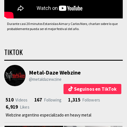
Durante casi 20 minutos Estanislao Aimar y Carlos Noro, charlan sobre lo que
probablemente pueda ser el mejor festival del año.
TIKTOK
Metal-Daze Webzine
@metaldazewzine
Seguinos en TikTok
510
167
1,315
Videos
Following
Followers
6,919
Likes
Webzine argentino especializado en heavy metal