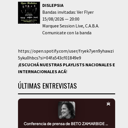
DISLEPSIA
Bandas invitadas: Ver Flyer
15/08/2026
20:00
Marquee Session Live
C.A.B.A.
Comunicate con la banda
https://open.spotify.com/user/fryek7yen9yhawzi
5yku0hbcs?si=04fa543cf01849e9
¡
ESCUCHÁ NUESTRAS PLAYLISTS NACIONALES E
INTERNACIONALES
ACÁ
!
ÚLTIMAS ENTREVISTAS