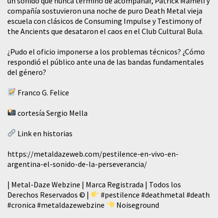
un sonido que nunca terminó de acompañar, Patrick Mameli y
compañía sostuvieron una noche de puro Death Metal vieja
escuela con clásicos de Consuming Impulse y Testimony of
the Ancients que desataron el caos en el Club Cultural Bula.
¿Pudo el oficio imponerse a los problemas técnicos? ¿Cómo
respondió el público ante una de las bandas fundamentales
del género?
Franco G. Felice
cortesía Sergio Mella
Link en historias
https://metaldazeweb.com/pestilence-en-vivo-en-
argentina-el-sonido-de-la-perseverancia/
| Metal-Daze Webzine | Marca Registrada | Todos los
Derechos Reservados © |
#pestilence
#deathmetal
#death
#cronica
#metaldazewebzine
Noiseground