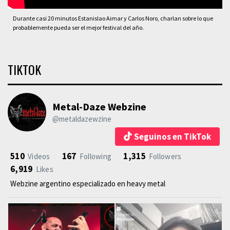
Durante casi 20 minutos Estanislao Aimar y Carlos Noro, charlan sobre lo que
probablemente pueda ser el mejor festival del año.
TIKTOK
Metal-Daze Webzine
@metaldazewzine
Seguinos en TikTok
510
167
1,315
Videos
Following
Followers
6,919
Likes
Webzine argentino especializado en heavy metal