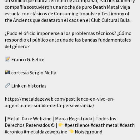
un sonido que nunca terminó de acompañar, Patrick Mameli y
compañía sostuvieron una noche de puro Death Metal vieja
escuela con clásicos de Consuming Impulse y Testimony of
the Ancients que desataron el caos en el Club Cultural Bula.
¿Pudo el oficio imponerse a los problemas técnicos? ¿Cómo
respondió el público ante una de las bandas fundamentales
del género?
Franco G. Felice
cortesía Sergio Mella
Link en historias
https://metaldazeweb.com/pestilence-en-vivo-en-
argentina-el-sonido-de-la-perseverancia/
| Metal-Daze Webzine | Marca Registrada | Todos los
Derechos Reservados © |
#pestilence
#deathmetal
#death
#cronica
#metaldazewebzine
Noiseground