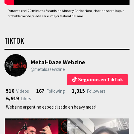
Durante casi 20 minutos Estanislao Aimar y Carlos Noro, charlan sobre lo que
probablemente pueda ser el mejor festival del año.
TIKTOK
Metal-Daze Webzine
@metaldazewzine
Seguinos en TikTok
510
167
1,315
Videos
Following
Followers
6,919
Likes
Webzine argentino especializado en heavy metal