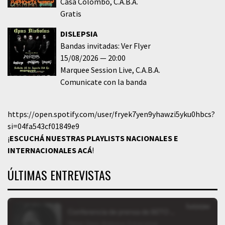
Casa Colombo
C.A.B.A.
Gratis
DISLEPSIA
Bandas invitadas: Ver Flyer
15/08/2026
20:00
Marquee Session Live
C.A.B.A.
Comunicate con la banda
https://open.spotify.com/user/fryek7yen9yhawzi5yku0hbcs?
si=04fa543cf01849e9
¡
ESCUCHÁ NUESTRAS PLAYLISTS NACIONALES E
INTERNACIONALES
ACÁ
!
ÚLTIMAS ENTREVISTAS