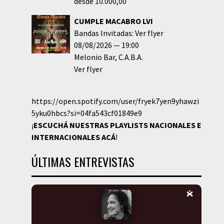
desde 10.000,00
CUMPLE MACABRO LVI
Bandas Invitadas: Ver flyer
08/08/2026
19:00
Melonio Bar
C.A.B.A.
Ver flyer
https://open.spotify.com/user/fryek7yen9yhawzi
5yku0hbcs?si=04fa543cf01849e9
¡
ESCUCHÁ NUESTRAS PLAYLISTS NACIONALES E
INTERNACIONALES
ACÁ
!
ÚLTIMAS ENTREVISTAS