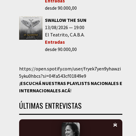
Entradas
desde 90.000,00
SWALLOW THE SUN
13/08/2026
19:00
El Teatrito
C.A.B.A.
Entradas
desde 90.000,00
https://open.spotify.com/user/fryek7yen9yhawzi
5yku0hbcs?si=04fa543cf01849e9
¡
ESCUCHÁ NUESTRAS PLAYLISTS NACIONALES E
INTERNACIONALES
ACÁ
!
ÚLTIMAS ENTREVISTAS