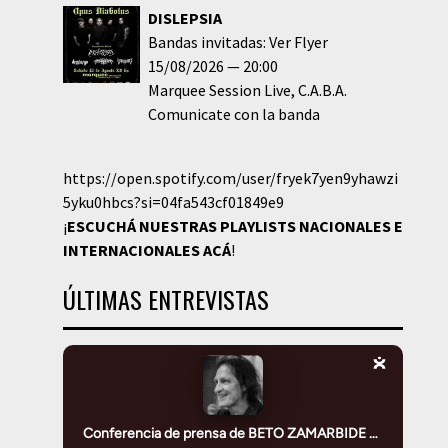
DISLEPSIA
Bandas invitadas: Ver Flyer
15/08/2026
20:00
Marquee Session Live
C.A.B.A.
Comunicate con la banda
https://open.spotify.com/user/fryek7yen9yhawzi
5yku0hbcs?si=04fa543cf01849e9
¡
ESCUCHÁ NUESTRAS PLAYLISTS NACIONALES E
INTERNACIONALES
ACÁ
!
ÚLTIMAS ENTREVISTAS