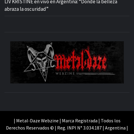
LIV KRISTINE en vivo en Argentina: “Donde la belleza
abraza la oscuridad”
M
SITIO OFICIAL
WE
| Metal-Daze Webzine | Marca Registrada | Todos los
Derechos Reservados © | Reg. INPI N° 3.034.187 | Argentina |