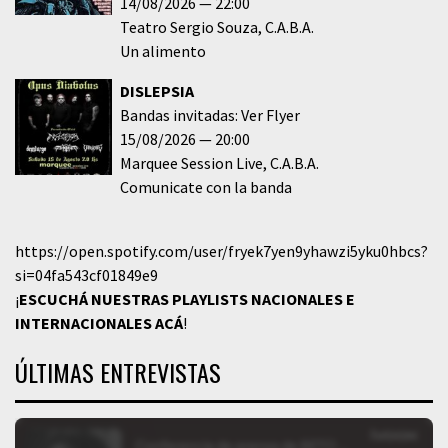
14/08/2026
22:00
Teatro Sergio Souza
C.A.B.A.
Un alimento
DISLEPSIA
Bandas invitadas: Ver Flyer
15/08/2026
20:00
Marquee Session Live
C.A.B.A.
Comunicate con la banda
https://open.spotify.com/user/fryek7yen9yhawzi5yku0hbcs?
si=04fa543cf01849e9
¡
ESCUCHÁ NUESTRAS PLAYLISTS NACIONALES E
INTERNACIONALES
ACÁ
!
ÚLTIMAS ENTREVISTAS