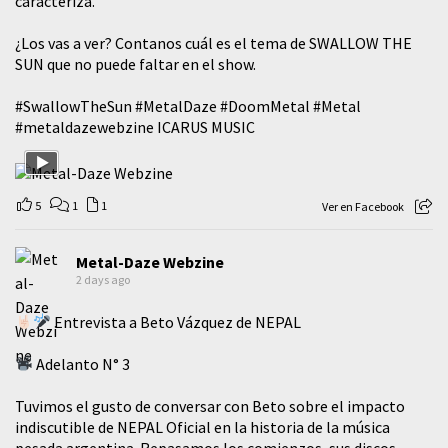
caracteriza.
¿Los vas a ver? Contanos cuál es el tema de SWALLOW THE
SUN que no puede faltar en el show.
#SwallowTheSun
#MetalDaze
#DoomMetal
#Metal
#metaldazewebzine
ICARUS MUSIC
5
1
1
Ver en Facebook
Metal-Daze Webzine
2 days ago
Entrevista a Beto Vázquez de NEPAL
Adelanto N° 3
Tuvimos el gusto de conversar con Beto sobre el impacto
indiscutible de NEPAL Oficial en la historia de la música
pesada argentina. Repasamos los comienzos, sus discos