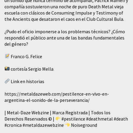
un sonido que nunca terminó de acompañar, Patrick Mameli y
compañía sostuvieron una noche de puro Death Metal vieja
escuela con clásicos de Consuming Impulse y Testimony of
the Ancients que desataron el caos en el Club Cultural Bula.
¿Pudo el oficio imponerse a los problemas técnicos? ¿Cómo
respondió el público ante una de las bandas fundamentales
del género?
Franco G. Felice
cortesía Sergio Mella
Link en historias
https://metaldazeweb.com/pestilence-en-vivo-en-
argentina-el-sonido-de-la-perseverancia/
| Metal-Daze Webzine | Marca Registrada | Todos los
Derechos Reservados © |
#pestilence
#deathmetal
#death
#cronica
#metaldazewebzine
Noiseground