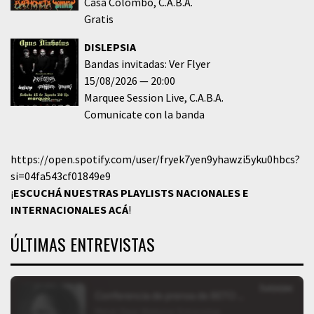
Casa Colombo
C.A.B.A.
Gratis
DISLEPSIA
Bandas invitadas: Ver Flyer
15/08/2026
20:00
Marquee Session Live
C.A.B.A.
Comunicate con la banda
https://open.spotify.com/user/fryek7yen9yhawzi5yku0hbcs?
si=04fa543cf01849e9
¡
ESCUCHÁ NUESTRAS PLAYLISTS NACIONALES E
INTERNACIONALES
ACÁ
!
ÚLTIMAS ENTREVISTAS