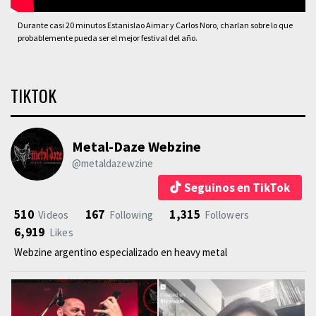
Durante casi 20 minutos Estanislao Aimar y Carlos Noro, charlan sobre lo que
probablemente pueda ser el mejor festival del año.
TIKTOK
Metal-Daze Webzine
@metaldazewzine
Seguinos en TikTok
510
167
1,315
Videos
Following
Followers
6,919
Likes
Webzine argentino especializado en heavy metal