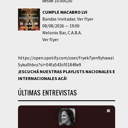
desde 10.000,00
CUMPLE MACABRO LVI
Bandas Invitadas: Ver flyer
08/08/2026
19:00
Melonio Bar
C.A.B.A.
Ver flyer
https://open.spotify.com/user/fryek7yen9yhawzi
5yku0hbcs?si=04fa543cf01849e9
¡
ESCUCHÁ NUESTRAS PLAYLISTS NACIONALES E
INTERNACIONALES
ACÁ
!
ÚLTIMAS ENTREVISTAS