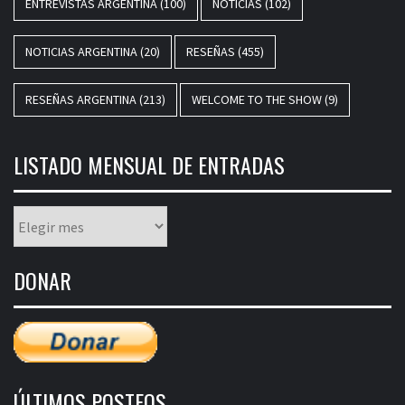
ENTREVISTAS ARGENTINA
(100)
NOTICIAS
(102)
NOTICIAS ARGENTINA
(20)
RESEÑAS
(455)
RESEÑAS ARGENTINA
(213)
WELCOME TO THE SHOW
(9)
LISTADO MENSUAL DE ENTRADAS
Listado
mensual
de
DONAR
entradas
ÚLTIMOS POSTEOS