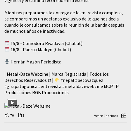
vigencia y el camino recorrido en la escena.
Mientras preparamos la entrega de la entrevista completa,
te compartimos un adelanto exclusivo de lo que nos decía
cuando le consultamos sobre la reunión de la banda después
de muchos años de inactividad.
15/8 - Comodoro Rivadavia (Chubut)
16/8 - Puerto Madryn (Chubut)
Hernán Mazón Periodista
| Metal-Daze Webzine | Marca Registrada | Todos los
Derechos Reservados © |
#nepal
#betovazquez
#girapatagonica
#entrevista
#metaldazewebzine
MCPTP
Producciónes RGB Producciones
70
3
Ver en Facebook