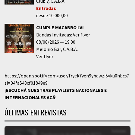
Club V
C.A.B.A.
Entradas
desde 10.000,00
CUMPLE MACABRO LVI
Bandas Invitadas: Ver flyer
08/08/2026
19:00
Melonio Bar
C.A.B.A.
Ver flyer
https://open.spotify.com/user/fryek7yen9yhawzi5yku0hbcs?
si=04fa543cf01849e9
¡
ESCUCHÁ NUESTRAS PLAYLISTS NACIONALES E
INTERNACIONALES
ACÁ
!
ÚLTIMAS ENTREVISTAS