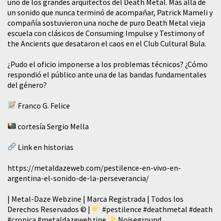
uno de los grandes arquitectos del Death Metal. Más allá de
un sonido que nunca terminó de acompañar, Patrick Mameli y
compañía sostuvieron una noche de puro Death Metal vieja
escuela con clásicos de Consuming Impulse y Testimony of
the Ancients que desataron el caos en el Club Cultural Bula.
¿Pudo el oficio imponerse a los problemas técnicos? ¿Cómo
respondió el público ante una de las bandas fundamentales
del género?
Franco G. Felice
cortesía Sergio Mella
Link en historias
https://metaldazeweb.com/pestilence-en-vivo-en-
argentina-el-sonido-de-la-perseverancia/
| Metal-Daze Webzine | Marca Registrada | Todos los
Derechos Reservados © |
#pestilence
#deathmetal
#death
#cronica
#metaldazewebzine
Noiseground