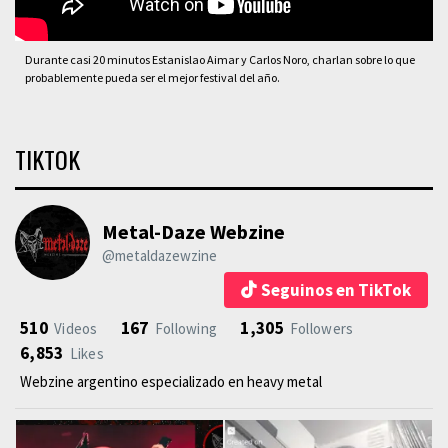
Durante casi 20 minutos Estanislao Aimar y Carlos Noro, charlan sobre lo que
probablemente pueda ser el mejor festival del año.
TIKTOK
Metal-Daze Webzine
@metaldazewzine
Seguinos en TikTok
510
167
1,305
Videos
Following
Followers
6,853
Likes
Webzine argentino especializado en heavy metal