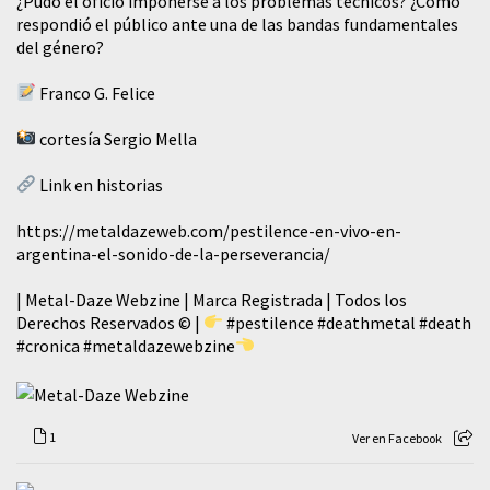
¿Pudo el oficio imponerse a los problemas técnicos? ¿Cómo
respondió el público ante una de las bandas fundamentales
del género?
Franco G. Felice
cortesía Sergio Mella
Link en historias
https://metaldazeweb.com/pestilence-en-vivo-en-
argentina-el-sonido-de-la-perseverancia/
| Metal-Daze Webzine | Marca Registrada | Todos los
Derechos Reservados © |
#pestilence
#deathmetal
#death
#cronica
#metaldazewebzine
1
Ver en Facebook