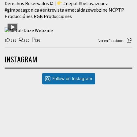
Derechos Reservados © |
#nepal
#betovazquez
#girapatagonica
#entrevista
#metaldazewebzine
MCPTP
Producciónes RGB Producciones
395
20
26
Ver en Facebook
INSTAGRAM
Follow on Instagram