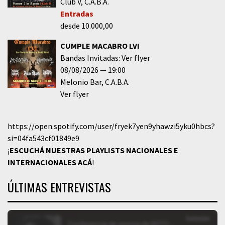
Club V
C.A.B.A.
Entradas
desde 10.000,00
CUMPLE MACABRO LVI
Bandas Invitadas: Ver flyer
08/08/2026
19:00
Melonio Bar
C.A.B.A.
Ver flyer
https://open.spotify.com/user/fryek7yen9yhawzi5yku0hbcs?
si=04fa543cf01849e9
¡
ESCUCHÁ NUESTRAS PLAYLISTS NACIONALES E
INTERNACIONALES
ACÁ
!
ÚLTIMAS ENTREVISTAS