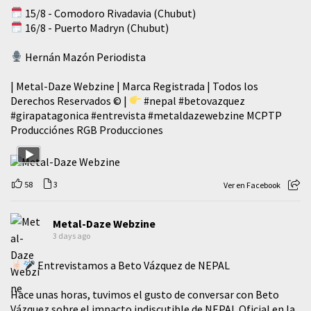
15/8 - Comodoro Rivadavia (Chubut)
16/8 - Puerto Madryn (Chubut)
Hernán Mazón Periodista
| Metal-Daze Webzine | Marca Registrada | Todos los
Derechos Reservados © |
#nepal
#betovazquez
#girapatagonica
#entrevista
#metaldazewebzine
MCPTP
Producciónes RGB Producciones
58
3
Ver en Facebook
Metal-Daze Webzine
3 days ago
Entrevistamos a Beto Vázquez de NEPAL
Hace unas horas, tuvimos el gusto de conversar con Beto
Vázquez sobre el impacto indiscutible de NEPAL Oficial en la