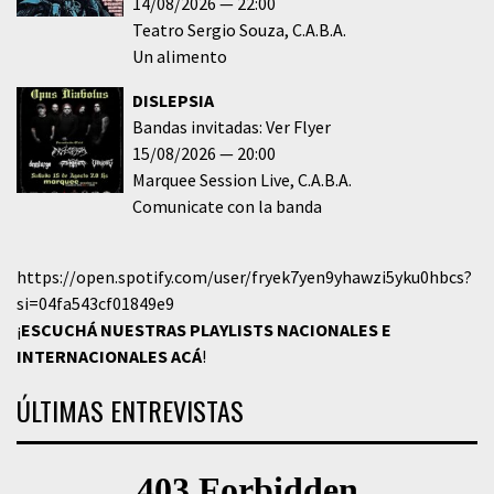
14/08/2026
22:00
Teatro Sergio Souza
C.A.B.A.
Un alimento
DISLEPSIA
Bandas invitadas: Ver Flyer
15/08/2026
20:00
Marquee Session Live
C.A.B.A.
Comunicate con la banda
https://open.spotify.com/user/fryek7yen9yhawzi5yku0hbcs?
si=04fa543cf01849e9
¡
ESCUCHÁ NUESTRAS PLAYLISTS NACIONALES E
INTERNACIONALES
ACÁ
!
ÚLTIMAS ENTREVISTAS