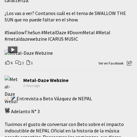
caracteriza.
¿Los vas a ver? Contanos cuál es el tema de SWALLOW THE
SUN que no puede faltar en el show.
#SwallowTheSun
#MetalDaze
#DoomMetal
#Metal
#metaldazewebzine
ICARUS MUSIC
6
1
1
Ver en Facebook
Metal-Daze Webzine
2 days ago
Entrevista a Beto Vázquez de NEPAL
Adelanto N° 3
Tuvimos el gusto de conversar con Beto sobre el impacto
indiscutible de NEPAL Oficial en la historia de la música
pesada argentina. Repasamos los comienzos, sus discos