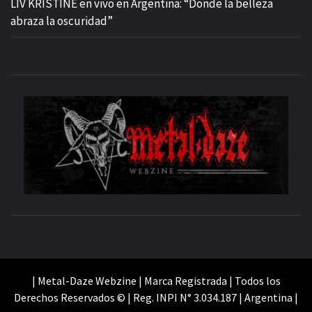
LIV KRISTINE en vivo en Argentina: “Donde la belleza
abraza la oscuridad”
M
SITIO OFICIAL
WE
| Metal-Daze Webzine | Marca Registrada | Todos los
Derechos Reservados © | Reg. INPI N° 3.034.187 | Argentina |