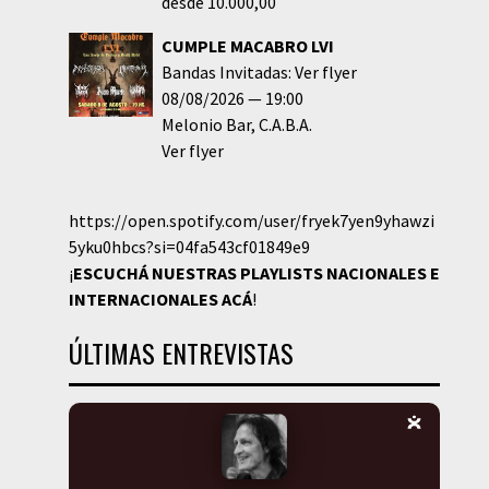
desde 10.000,00
CUMPLE MACABRO LVI
Bandas Invitadas: Ver flyer
08/08/2026
19:00
Melonio Bar
C.A.B.A.
Ver flyer
https://open.spotify.com/user/fryek7yen9yhawzi
5yku0hbcs?si=04fa543cf01849e9
¡
ESCUCHÁ NUESTRAS PLAYLISTS NACIONALES E
INTERNACIONALES
ACÁ
!
ÚLTIMAS ENTREVISTAS