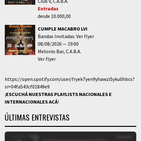
Club V
C.A.B.A.
Entradas
desde 10.000,00
CUMPLE MACABRO LVI
Bandas Invitadas: Ver flyer
08/08/2026
19:00
Melonio Bar
C.A.B.A.
Ver flyer
https://open.spotify.com/user/fryek7yen9yhawzi5yku0hbcs?
si=04fa543cf01849e9
¡
ESCUCHÁ NUESTRAS PLAYLISTS NACIONALES E
INTERNACIONALES
ACÁ
!
ÚLTIMAS ENTREVISTAS