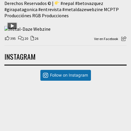
Derechos Reservados © |
#nepal
#betovazquez
#girapatagonica
#entrevista
#metaldazewebzine
MCPTP
Producciónes RGB Producciones
395
20
26
Ver en Facebook
INSTAGRAM
Follow on Instagram