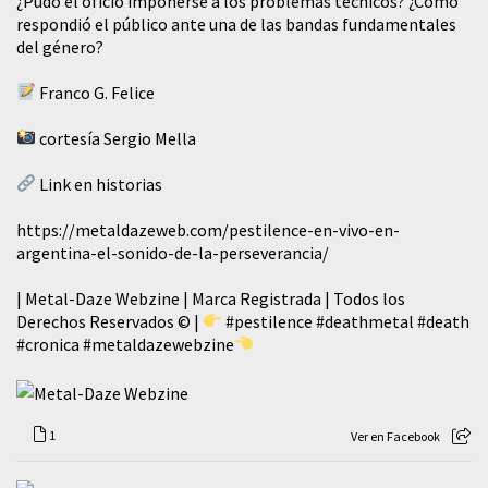
¿Pudo el oficio imponerse a los problemas técnicos? ¿Cómo
respondió el público ante una de las bandas fundamentales
del género?
Franco G. Felice
cortesía Sergio Mella
Link en historias
https://metaldazeweb.com/pestilence-en-vivo-en-
argentina-el-sonido-de-la-perseverancia/
| Metal-Daze Webzine | Marca Registrada | Todos los
Derechos Reservados © |
#pestilence
#deathmetal
#death
#cronica
#metaldazewebzine
1
Ver en Facebook