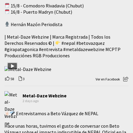
15/8 - Comodoro Rivadavia (Chubut)
16/8 - Puerto Madryn (Chubut)
Hernán Mazón Periodista
| Metal-Daze Webzine | Marca Registrada | Todos los
Derechos Reservados © |
#nepal
#betovazquez
#girapatagonica
#entrevista
#metaldazewebzine
MCPTP
Producciónes RGB Producciones
58
3
Ver en Facebook
Metal-Daze Webzine
2 days ago
Entrevistamos a Beto Vázquez de NEPAL
Hace unas horas, tuvimos el gusto de conversar con Beto
Vázquez sobre el impacto indiscutible de NEPAL Oficial en la