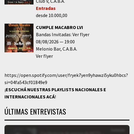
Club V
C.A.B.A.
Entradas
desde 10.000,00
CUMPLE MACABRO LVI
Bandas Invitadas: Ver flyer
08/08/2026
19:00
Melonio Bar
C.A.B.A.
Ver flyer
https://open.spotify.com/user/fryek7yen9yhawzi5yku0hbcs?
si=04fa543cf01849e9
¡
ESCUCHÁ NUESTRAS PLAYLISTS NACIONALES E
INTERNACIONALES
ACÁ
!
ÚLTIMAS ENTREVISTAS