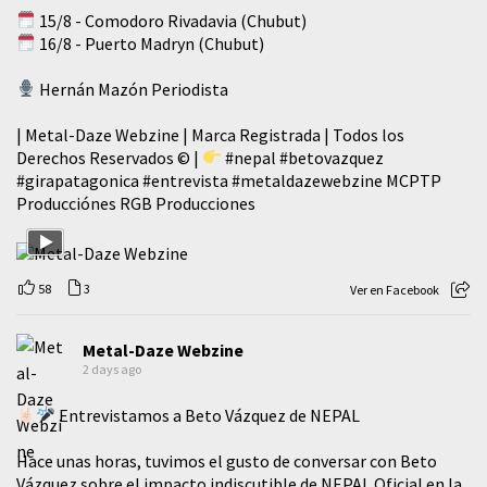
15/8 - Comodoro Rivadavia (Chubut)
16/8 - Puerto Madryn (Chubut)
Hernán Mazón Periodista
| Metal-Daze Webzine | Marca Registrada | Todos los
Derechos Reservados © |
#nepal
#betovazquez
#girapatagonica
#entrevista
#metaldazewebzine
MCPTP
Producciónes RGB Producciones
58
3
Ver en Facebook
Metal-Daze Webzine
2 days ago
Entrevistamos a Beto Vázquez de NEPAL
Hace unas horas, tuvimos el gusto de conversar con Beto
Vázquez sobre el impacto indiscutible de NEPAL Oficial en la