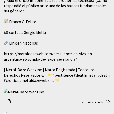
¿Pudo el oficio imponerse a los problemas técnicos? ¿Cómo
respondió el público ante una de las bandas fundamentales
del género?
Franco G. Felice
cortesía Sergio Mella
Link en historias
https://metaldazeweb.com/pestilence-en-vivo-en-
argentina-el-sonido-de-la-perseverancia/
| Metal-Daze Webzine | Marca Registrada | Todos los
Derechos Reservados © |
#pestilence
#deathmetal
#death
#cronica
#metaldazewebzine
1
Ver en Facebook