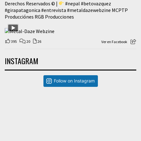
Derechos Reservados © |
#nepal
#betovazquez
#girapatagonica
#entrevista
#metaldazewebzine
MCPTP
Producciónes RGB Producciones
395
20
26
Ver en Facebook
INSTAGRAM
Follow on Instagram