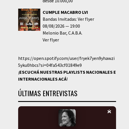
desde 10.000,00
CUMPLE MACABRO LVI
Bandas Invitadas: Ver flyer
08/08/2026
19:00
Melonio Bar
C.A.B.A.
Ver flyer
https://open.spotify.com/user/fryek7yen9yhawzi
5yku0hbcs?si=04fa543cf01849e9
¡
ESCUCHÁ NUESTRAS PLAYLISTS NACIONALES E
INTERNACIONALES
ACÁ
!
ÚLTIMAS ENTREVISTAS