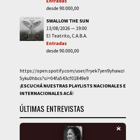
Entradas
desde 90.000,00
SWALLOW THE SUN
13/08/2026
19:00
El Teatrito
C.A.B.A.
Entradas
desde 90.000,00
https://open.spotify.com/user/fryek7yen9yhawzi
5yku0hbcs?si=04fa543cf01849e9
¡
ESCUCHÁ NUESTRAS PLAYLISTS NACIONALES E
INTERNACIONALES
ACÁ
!
ÚLTIMAS ENTREVISTAS