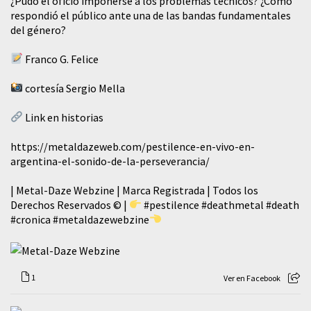
¿Pudo el oficio imponerse a los problemas técnicos? ¿Cómo
respondió el público ante una de las bandas fundamentales
del género?
Franco G. Felice
cortesía Sergio Mella
Link en historias
https://metaldazeweb.com/pestilence-en-vivo-en-
argentina-el-sonido-de-la-perseverancia/
| Metal-Daze Webzine | Marca Registrada | Todos los
Derechos Reservados © |
#pestilence
#deathmetal
#death
#cronica
#metaldazewebzine
1
Ver en Facebook