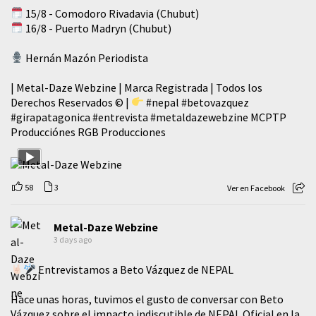
15/8 - Comodoro Rivadavia (Chubut)
16/8 - Puerto Madryn (Chubut)
Hernán Mazón Periodista
| Metal-Daze Webzine | Marca Registrada | Todos los
Derechos Reservados © |
#nepal
#betovazquez
#girapatagonica
#entrevista
#metaldazewebzine
MCPTP
Producciónes RGB Producciones
58
3
Ver en Facebook
Metal-Daze Webzine
3 days ago
Entrevistamos a Beto Vázquez de NEPAL
Hace unas horas, tuvimos el gusto de conversar con Beto
Vázquez sobre el impacto indiscutible de NEPAL Oficial en la