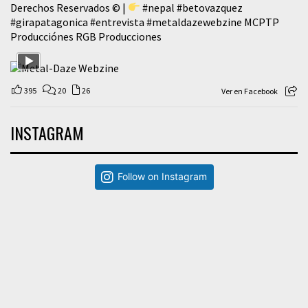
Derechos Reservados © |
#nepal
#betovazquez
#girapatagonica
#entrevista
#metaldazewebzine
MCPTP
Producciónes RGB Producciones
395
20
26
Ver en Facebook
INSTAGRAM
Follow on Instagram