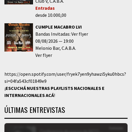
Club V
C.A.B.A.
Entradas
desde 10.000,00
CUMPLE MACABRO LVI
Bandas Invitadas: Ver flyer
08/08/2026
19:00
Melonio Bar
C.A.B.A.
Ver flyer
https://open.spotify.com/user/fryek7yen9yhawzi5yku0hbcs?
si=04fa543cf01849e9
¡
ESCUCHÁ NUESTRAS PLAYLISTS NACIONALES E
INTERNACIONALES
ACÁ
!
ÚLTIMAS ENTREVISTAS