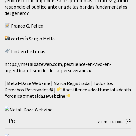
¿Pudo el oficio imponerse a los problemas técnicos? ¿Cómo
respondió el público ante una de las bandas fundamentales
del género?
Franco G. Felice
cortesía Sergio Mella
Link en historias
https://metaldazeweb.com/pestilence-en-vivo-en-
argentina-el-sonido-de-la-perseverancia/
| Metal-Daze Webzine | Marca Registrada | Todos los
Derechos Reservados © |
#pestilence
#deathmetal
#death
#cronica
#metaldazewebzine
1
Ver en Facebook