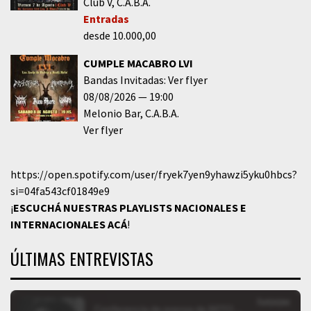
Club V
C.A.B.A.
Entradas
desde 10.000,00
CUMPLE MACABRO LVI
Bandas Invitadas: Ver flyer
08/08/2026
19:00
Melonio Bar
C.A.B.A.
Ver flyer
https://open.spotify.com/user/fryek7yen9yhawzi5yku0hbcs?
si=04fa543cf01849e9
¡
ESCUCHÁ NUESTRAS PLAYLISTS NACIONALES E
INTERNACIONALES
ACÁ
!
ÚLTIMAS ENTREVISTAS