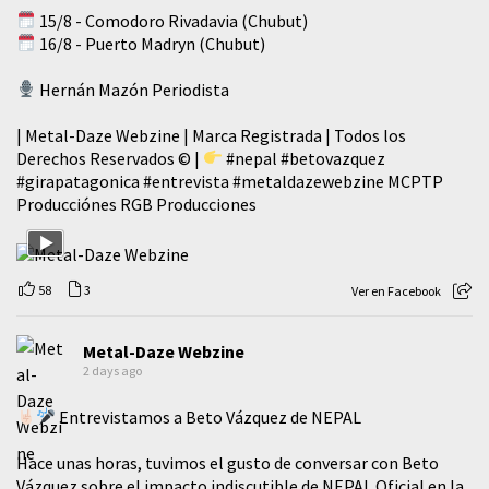
15/8 - Comodoro Rivadavia (Chubut)
16/8 - Puerto Madryn (Chubut)
Hernán Mazón Periodista
| Metal-Daze Webzine | Marca Registrada | Todos los
Derechos Reservados © |
#nepal
#betovazquez
#girapatagonica
#entrevista
#metaldazewebzine
MCPTP
Producciónes RGB Producciones
58
3
Ver en Facebook
Metal-Daze Webzine
2 days ago
Entrevistamos a Beto Vázquez de NEPAL
Hace unas horas, tuvimos el gusto de conversar con Beto
Vázquez sobre el impacto indiscutible de NEPAL Oficial en la