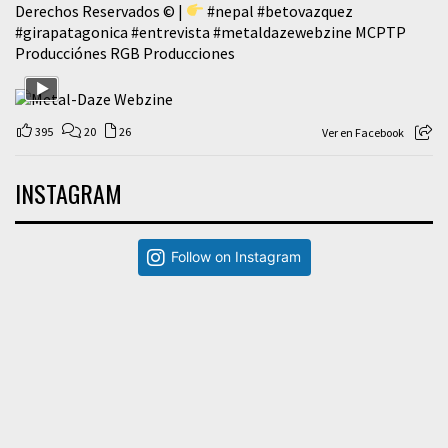
Derechos Reservados © |
#nepal
#betovazquez
#girapatagonica
#entrevista
#metaldazewebzine
MCPTP
Producciónes RGB Producciones
395
20
26
Ver en Facebook
INSTAGRAM
Follow on Instagram