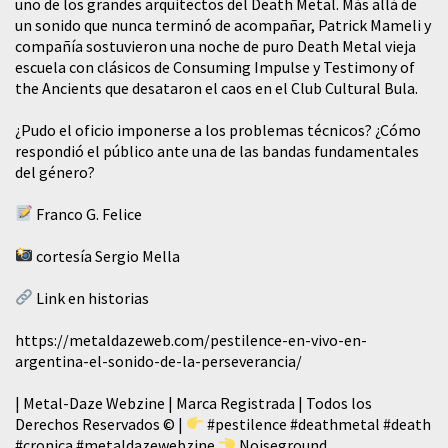
uno de los grandes arquitectos del Death Metal. Más allá de
un sonido que nunca terminó de acompañar, Patrick Mameli y
compañía sostuvieron una noche de puro Death Metal vieja
escuela con clásicos de Consuming Impulse y Testimony of
the Ancients que desataron el caos en el Club Cultural Bula.
¿Pudo el oficio imponerse a los problemas técnicos? ¿Cómo
respondió el público ante una de las bandas fundamentales
del género?
Franco G. Felice
cortesía Sergio Mella
Link en historias
https://metaldazeweb.com/pestilence-en-vivo-en-
argentina-el-sonido-de-la-perseverancia/
| Metal-Daze Webzine | Marca Registrada | Todos los
Derechos Reservados © |
#pestilence
#deathmetal
#death
#cronica
#metaldazewebzine
Noiseground