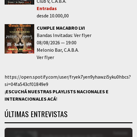
Club V
C.A.B.A.
Entradas
desde 10.000,00
CUMPLE MACABRO LVI
Bandas Invitadas: Ver flyer
08/08/2026
19:00
Melonio Bar
C.A.B.A.
Ver flyer
https://open.spotify.com/user/fryek7yen9yhawzi5yku0hbcs?
si=04fa543cf01849e9
¡
ESCUCHÁ NUESTRAS PLAYLISTS NACIONALES E
INTERNACIONALES
ACÁ
!
ÚLTIMAS ENTREVISTAS