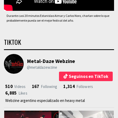
Durante casi 20 minutos Estanislao Aimar y Carlos Noro, charlan sobre lo que
probablemente pueda ser el mejor festival del año.
TIKTOK
Metal-Daze Webzine
@metaldazewzine
Seguinos en TikTok
510
167
1,314
Videos
Following
Followers
6,885
Likes
Webzine argentino especializado en heavy metal