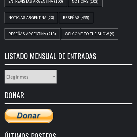
ENTREVISTAS ARGENTINA
(100)
NOTICIAS
(102)
NOTICIAS ARGENTINA
(20)
RESEÑAS
(455)
RESEÑAS ARGENTINA
(213)
WELCOME TO THE SHOW
(9)
LISTADO MENSUAL DE ENTRADAS
Listado
mensual
de
DONAR
entradas
ÚLTIMOS POSTEOS