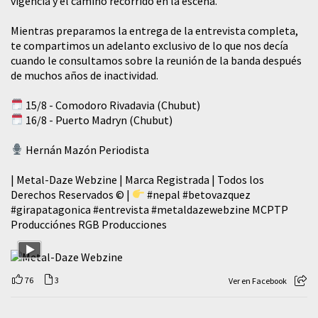
vigencia y el camino recorrido en la escena.
Mientras preparamos la entrega de la entrevista completa,
te compartimos un adelanto exclusivo de lo que nos decía
cuando le consultamos sobre la reunión de la banda después
de muchos años de inactividad.
15/8 - Comodoro Rivadavia (Chubut)
16/8 - Puerto Madryn (Chubut)
Hernán Mazón Periodista
| Metal-Daze Webzine | Marca Registrada | Todos los
Derechos Reservados © |
#nepal
#betovazquez
#girapatagonica
#entrevista
#metaldazewebzine
MCPTP
Producciónes RGB Producciones
76
3
Ver en Facebook